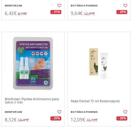
MENFORSAN
BOTÁNICA PHARMA
6,43€
9,64€
- 21%
- 20%
8,10€
12,07€
Menforsan Pipetas Antiinsectos para
Pasta Dental 75 ml Botanicapets
Gatos 2 Uds
MENFORSAN
BOTÁNICA PHARMA
8,32€
12,09€
- 20%
- 20%
10,41€
15,12€