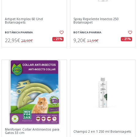
Artipet Komplex 60 Und
Spray Repelente Insectos 250
Botanicapets
Botanicapet
BOTÁNICA PHARMA
BOTÁNICA PHARMA
22,95€
9,20€
- 21%
- 21%
28,92€
11,59€
Menforsan Collar Antiinsectos para
Champú 2 en 1 250 ml Botanicapets
Gatos 33 cm