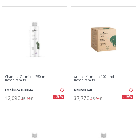
Champú Calmipet 250 ml
Artipet Komplex 100 Und
Botanicapets
Botanicapets
BOTÁNICA PHARMA
MENFORSAN
12,09€
37,77€
- 20%
- 19%
15,12€
46,91€