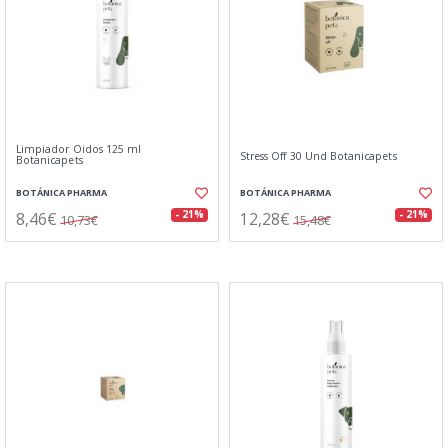
Limpiador Oidos 125 ml
Stress Off 30 Und Botanicapets
Botanicapets
BOTÁNICA PHARMA
BOTÁNICA PHARMA
8,46€
12,28€
- 21%
- 21%
10,73€
15,48€