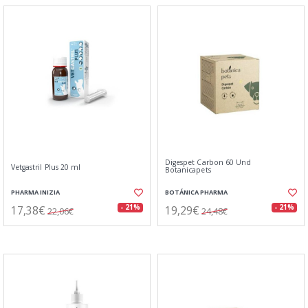
Digespet Carbon 60 Und
Vetgastril Plus 20 ml
Botanicapets
PHARMA INIZIA
BOTÁNICA PHARMA
17,38€
19,29€
- 21%
- 21%
22,06€
24,48€