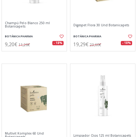
Champú Pelo Blanco 250 ml
Digespet Flora 30 Und Botanicapets
Botanicapets
BOTÁNICA PHARMA
BOTÁNICA PHARMA
9,20€
19,29€
- 18%
- 18%
11,26€
23,60€
Multivit Komplex 60 Und
Limpiador Ojos 125 ml Botanicapets
Botanicapets