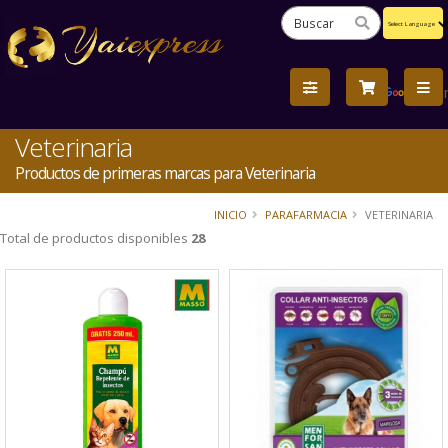
Powered
by
Tra
Veterinaria
Productos de primeras marcas para Veterinaria
INICIO
PARAFARMACIA
VETERINARIA
Total de productos disponibles
28