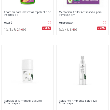
Champú para mascotas repelente de
Menforsan Collar Antiinsecto para
insectos 1 l
Perros 57 cm
MASSÓ
MENFORSAN
15,13€
6,57€
- 28%
- 22%
21,09€
8,40€
Reparador Almohadillas 50ml
Relajante Ambiente Spray 125
Botanicapets
Botanicapet