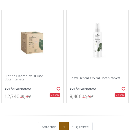
Biotina Bkomplex 60 Und
Spray Dental 125 ml Botanicapets
Botanicapets
BOTÁNICA PHARMA
BOTÁNICA PHARMA
12,74€
8,46€
- 16%
- 16%
15,12€
10,04€
Anterior
1
Siguiente