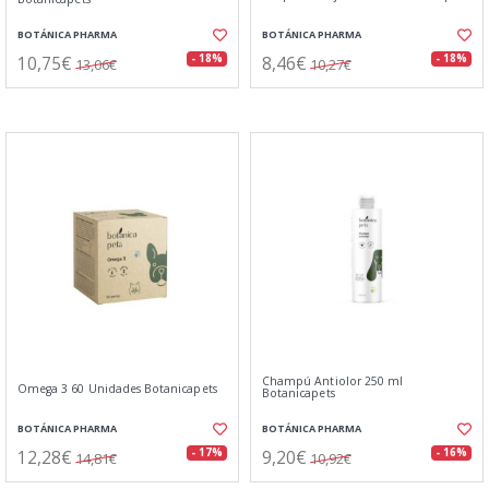
BOTÁNICA PHARMA
BOTÁNICA PHARMA
10,75€
8,46€
- 18%
- 18%
13,06€
10,27€
Champú Antiolor 250 ml
Omega 3 60 Unidades Botanicapets
Botanicapets
BOTÁNICA PHARMA
BOTÁNICA PHARMA
12,28€
9,20€
- 17%
- 16%
14,81€
10,92€