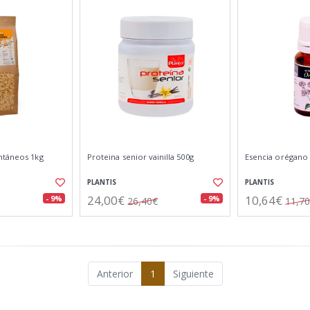
ntáneos 1kg
Proteina senior vainilla 500g
Esencia orégano
PLANTIS
PLANTIS
24,00€
10,64€
- 9%
- 9%
26,40€
11,7
Anterior
1
Siguiente