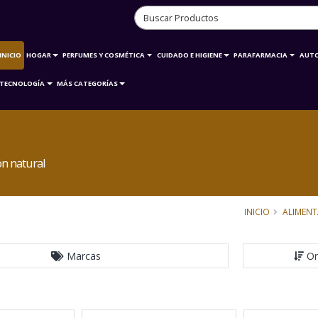
INICIO
HOGAR
PERFUMES Y COSMÉTICA
CUIDADO E HIGIENE
PARAFARMACIA
AUT
TECNOLOGÍA
MÁS CATEGORÍAS
n natural
INICIO
ALIMEN
Marcas
Or