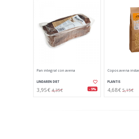
Pan integral con avena
Copos avena insta
LINDAREN DIET
PLANTIS
3,95€
4,68€
- 9%
4,35€
5,15€