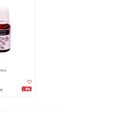
 9ml
- 9%
0€