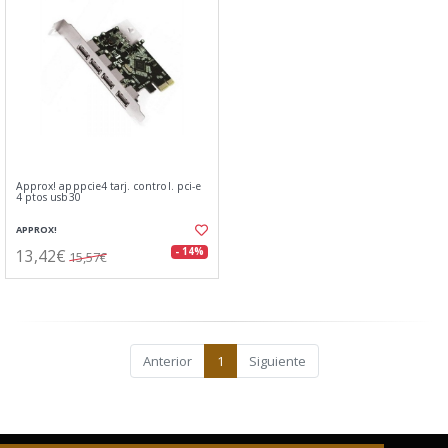
Approx! apppcie4 tarj. control. pci-e
4 ptos usb30
APPROX!
13,42€
- 14%
15,57€
Anterior
1
Siguiente