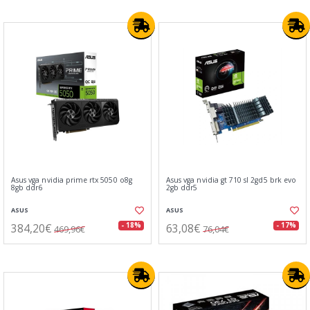
Asus vga nvidia prime rtx 5050 o8g
Asus vga nvidia gt 710 sl 2gd5 brk evo
8gb ddr6
2gb ddr5
ASUS
ASUS
384,20€
63,08€
- 18%
- 17%
469,96€
76,04€