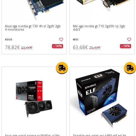
Asus vga nvidia gt 730 4h sl 2gd5 2gb
Msi vga nvidia gt 710 2gd3h lp 2gb
4 monitores
ddr3
ASUS
MSI
78,82€
63,68€
- 16%
- 16%
93,60€
75,62€
Asus vga amd prime rx 9060xt o16g
Sparkle vga intel arc a380 elf ed 6g