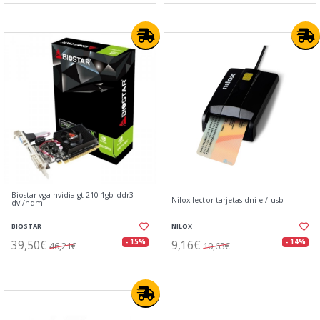
Biostar vga nvidia gt 210 1gb ddr3
Nilox lector tarjetas dni-e / usb
dvi/hdmi
BIOSTAR
NILOX
39,50€
9,16€
- 15%
- 14%
46,21€
10,63€