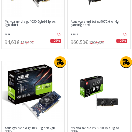
Msi vga nvidia gt 1030 2ghd4 lp oc
Asus vga amd tuf rx 9070xt o16g
2gb ddr4
gaming ddr6
MSI
ASUS
94,63€
960,50€
- 20%
- 20%
118,29€
1200,62€
Asus vga nvidia gt 1030 2g brk 2gb
Msi vga nvidia rtx 3050 lp e 6g oc
ddr5
ddr6