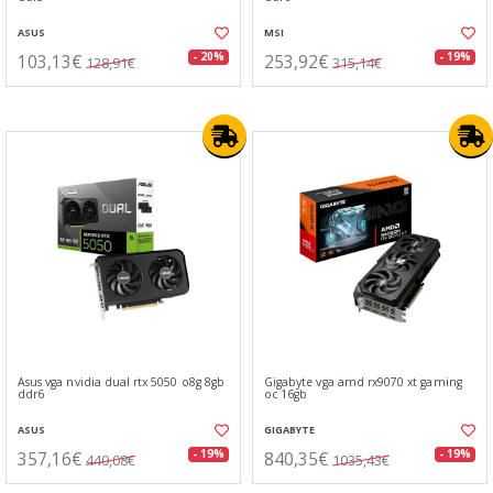
ASUS
MSI
103,13€
253,92€
- 20%
- 19%
128,91€
315,14€
Asus vga nvidia dual rtx 5050 o8g 8gb
Gigabyte vga amd rx9070 xt gaming
ddr6
oc 16gb
ASUS
GIGABYTE
357,16€
840,35€
- 19%
- 19%
440,08€
1035,43€