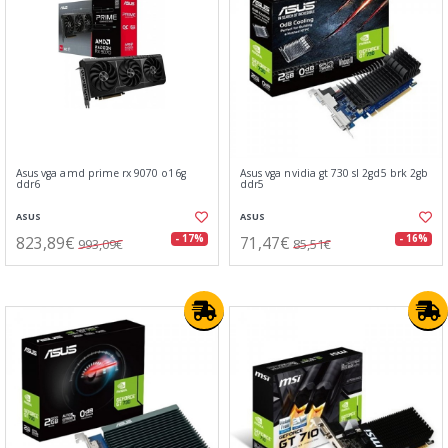
Asus vga amd prime rx 9070 o16g
Asus vga nvidia gt 730 sl 2gd5 brk 2gb
ddr6
ddr5
ASUS
ASUS
823,89€
71,47€
- 17%
- 16%
993,09€
85,51€