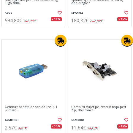
16gb ddr6
ddr6 single f
ASUS
SPARKLE
594,80€
180,32€
- 16%
- 15%
706,32€
212,52€
Gembird tarjeta de sonido usb 5.1
Gembird tarjet pci express bajo perf
''virtus2''
2 p. db9 mach
GEMBIRD
GEMBIRD
2,57€
11,64€
- 15%
- 15%
3,01€
13,62€